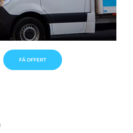
FÅ OFFERT
l