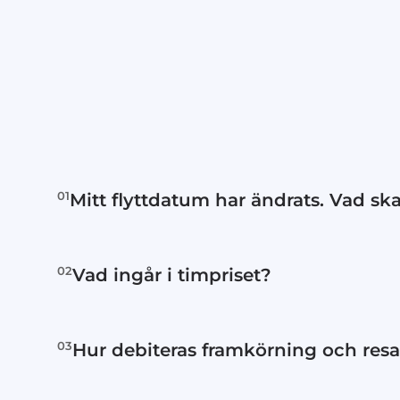
01
Mitt flyttdatum har ändrats. Vad sk
Kontakta oss omedelbart via e-post el
02
Vad ingår i timpriset?
Lastning, transport och lossning.
03
Hur debiteras framkörning och resan