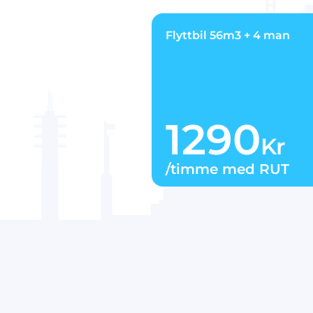
Flyttbil 56m3 + 4 man
1290
Kr
/timme med RUT