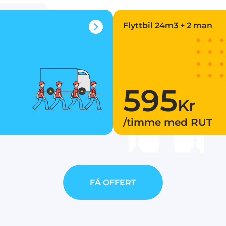
Flyttbil 24m3 + 2 man
595
Kr
/timme med RUT
FÅ OFFERT