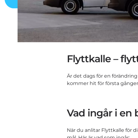
Flyttkalle – fl
Är det dags för en förändrin
kommer hit för första gången, 
Vad ingår i en
När du anlitar Flyttkalle för 
mål. Här är vad som ingår: