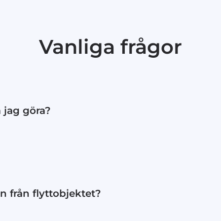
Vanliga frågor
a jag göra?
ler telefon så försöker vi hitta en ny tid.
 från flyttobjektet?