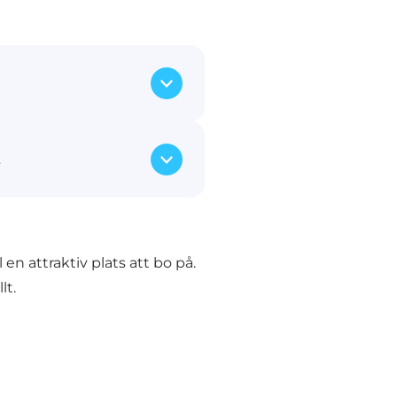
 säkra flyttfordon
t
möbler och tillhörigheter
bostad till ditt nya hem,
m Stockholm eller till en
a medarbetare ser till att
iga föremål flyttas säkert.
en attraktiv plats att bo på.
småsaker och större möbler,
lt.
assaskåp.