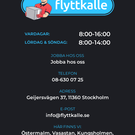
BLOGG
TIPS & RÅD
KONTAKT
FLYTTSTÄDNING
8:00-16:00
VARDAGAR:
FAQ
8:00-14:00
LÖRDAG & SÖNDAG:
JOBBA HOS OSS
JOBBA HOS OSS
Jobba hos oss
TELEFON
08-630 07 25
ADRESS
Geijersvägen 37, 11360 Stockholm
E-POST
info@flyttkalle.se
HÄR FINNS VI:
Östermalm, Vasastan, Kungsholmen,