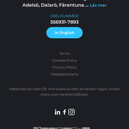
Adelsö, Dalarö, Färentuna
...
Läs mer
ORG.NUMMER:
556931-7893
In English
Terms
Cookies Policy
Privacy Policy
Webbplatskarta
Materialet på sidan får inte kopieras eller användas någon annan
stans utan särskild tillåtelse.