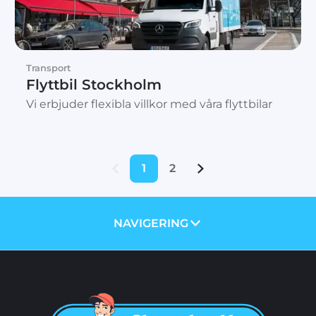
Transport
Flyttbil Stockholm
Vi erbjuder flexibla villkor med våra flyttbilar
1
2
NAVIGERING
OM OSS
PRISER
TJÄNSTER