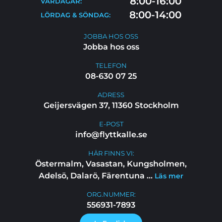
8:00-16:00
VARDAGAR:
FAQ
8:00-14:00
LÖRDAG & SÖNDAG:
JOBBA HOS OSS
JOBBA HOS OSS
Jobba hos oss
TELEFON
08-630 07 25
ADRESS
Geijersvägen 37, 11360 Stockholm
E-POST
info@flyttkalle.se
HÄR FINNS VI:
Östermalm, Vasastan, Kungsholmen,
Adelsö, Dalarö, Färentuna
...
Läs mer
ORG.NUMMER:
556931-7893