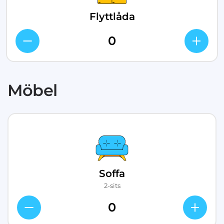
Flyttlåda
Möbel
Soffa
2-sits