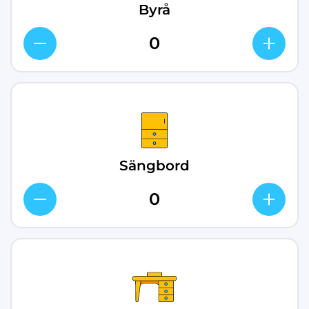
Byrå
Sängbord