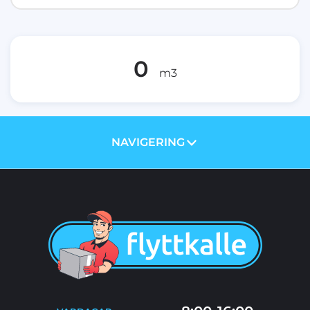
0
m3
NAVIGERING
OM OSS
PRISER
TJÄNSTER
BLOGG
TIPS & RÅD
KONTAKT
FLYTTSTÄDNING