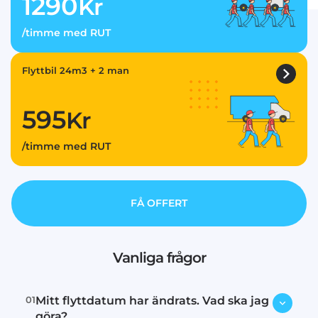
1290
Kr
/timme med RUT
Flyttbil 24m3 + 2 man
595
Kr
/timme med RUT
FÅ OFFERT
Vanliga frågor
01
Mitt flyttdatum har ändrats. Vad ska jag
göra?