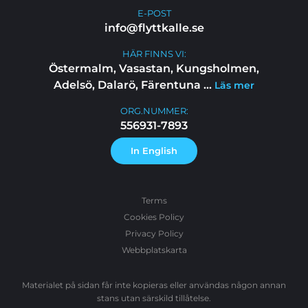
E-POST
info@flyttkalle.se
HÄR FINNS VI:
Östermalm, Vasastan, Kungsholmen,
Adelsö, Dalarö, Färentuna
...
Läs mer
ORG.NUMMER:
556931-7893
In English
Terms
Cookies Policy
Privacy Policy
Webbplatskarta
Materialet på sidan får inte kopieras eller användas någon annan
stans utan särskild tillåtelse.