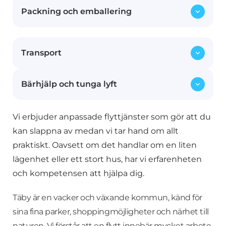
Packning och emballering
Vi hjälper dig att skruva isär möblerna inför
flytten och monterar upp dem igen på din
nya adress. Våra erfarna flyttmedarbetare ser
Allt från ömtåliga föremål till större möbler
till att dina möbler hanteras med omsorg.
Transport
packas och emballeras noggrant med vårt
specialanpassade material för att skydda
dina ägodelar under transporten.
Bärhjälp och tunga lyft
Med våra moderna och säkra flyttfordon
transporterar vi dina möbler och
tillhörigheter tryggt från din gamla bostad
Vi erbjuder anpassade flyttjänster som gör att du
Våra starka och erfarna medarbetare ser till
till ditt nya hem, oavsett om det är inom
att även tunga och otympliga föremål flyttas
kan slappna av medan vi tar hand om allt
Stockholm eller till en annan stad.
säkert. Vi tar hand om både småsaker och
praktiskt. Oavsett om det handlar om en liten
större möbler, inklusive piano och
lägenhet eller ett stort hus, har vi erfarenheten
kassaskåp.
och kompetensen att hjälpa dig.
Täby är en vacker och växande kommun, känd för
sina fina parker, shoppingmöjligheter och närhet till
naturen. Vi förstår att en flytt innebär mycket arbete,