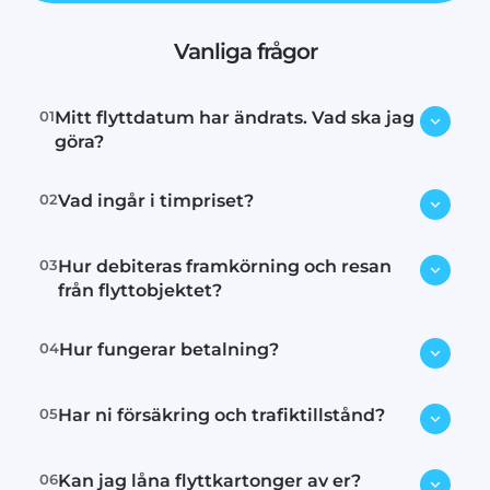
Vanliga frågor
01
Mitt flyttdatum har ändrats. Vad ska jag
göra?
02
Vad ingår i timpriset?
Kontakta oss omedelbart via e-post
eller telefon så försöker vi hitta en
ny tid.
03
Hur debiteras framkörning och resan
Lastning, transport och lossning.
från flyttobjektet?
04
Hur fungerar betalning?
Inom tullarna debiterar vi 15
minuter för framkörning och 15
minuter för körning tillbaka.
05
Har ni försäkring och trafiktillstånd?
Vi har följande betalnings metoder:
Utanför tullarna debiterar vi 30
Faktura
. Avgift 55:-
minuter för framkörning och 30 min
SWISH: 1234948394
Avgift 55:-
06
Kan jag låna flyttkartonger av er?