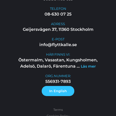
TELEFON
08-630 07 25
ADRESS
Geijersvägen 37, 11360 Stockholm
E-POST
info@flyttkalle.se
HÄR FINNS VI:
Östermalm, Vasastan, Kungsholmen,
Adelsö, Dalarö, Färentuna
...
Läs mer
ORG.NUMMER:
556931-7893
In English
Terms
Cookies Policy