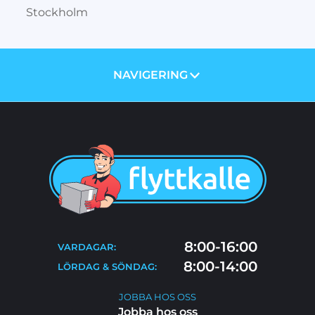
Stockholm
NAVIGERING
OM OSS
PRISER
TJÄNSTER
BLOGG
TIPS & RÅD
KONTAKT
FLYTTSTÄDNING
8:00-16:00
VARDAGAR:
FAQ
8:00-14:00
LÖRDAG & SÖNDAG:
JOBBA HOS OSS
JOBBA HOS OSS
Jobba hos oss