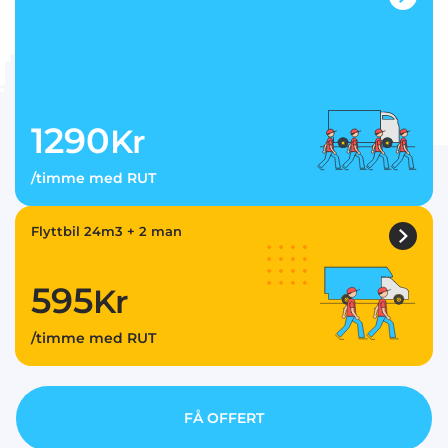
1290
Kr
/timme med RUT
Flyttbil 24m3 + 2 man
595
Kr
/timme med RUT
FÅ OFFERT