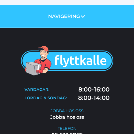
NAVIGERING
OM OSS
PRISER
TJÄNSTER
BLOGG
TIPS & RÅD
KONTAKT
FLYTTSTÄDNING
8:00-16:00
VARDAGAR:
FAQ
8:00-14:00
LÖRDAG & SÖNDAG:
JOBBA HOS OSS
JOBBA HOS OSS
Jobba hos oss
TELEFON