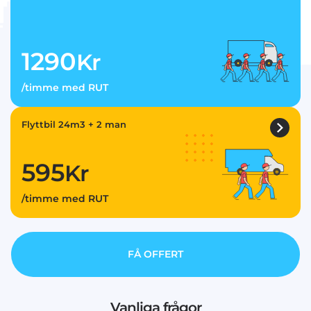
1290
Kr
/timme med RUT
Flyttbil 24m3 + 2 man
595
Kr
/timme med RUT
FÅ OFFERT
Vanliga frågor