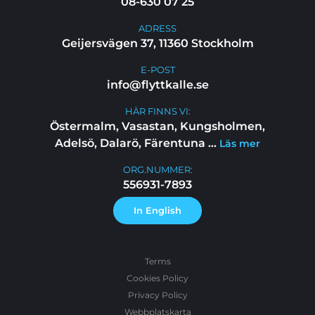
08-630 07 25
ADRESS
Geijersvägen 37, 11360 Stockholm
E-POST
info@flyttkalle.se
HÄR FINNS VI:
Östermalm, Vasastan, Kungsholmen,
Adelsö, Dalarö, Färentuna
...
Läs mer
ORG.NUMMER:
556931-7893
In English
Terms
Cookies Policy
Privacy Policy
Webbplatskarta