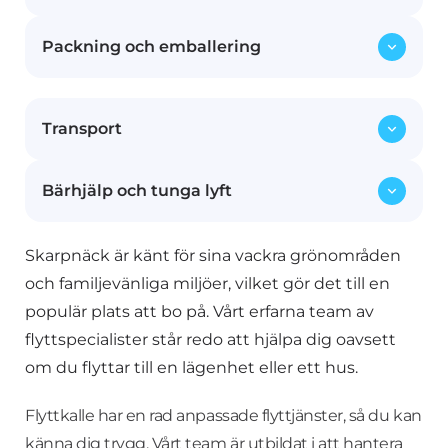
Packning och emballering
Vi hjälper dig att skruva isär möblerna inför
flytten och monterar upp dem igen på din
nya adress. Våra erfarna flyttmedarbetare ser
Allt från ömtåliga föremål till större möbler
till att dina möbler hanteras med omsorg.
Transport
packas och emballeras noggrant med vårt
specialanpassade material för att skydda
dina ägodelar under transporten.
Bärhjälp och tunga lyft
Med våra moderna och säkra flyttfordon
transporterar vi dina möbler och
tillhörigheter tryggt från din gamla bostad
Skarpnäck är känt för sina vackra grönområden
Våra starka och erfarna medarbetare ser till
till ditt nya hem, oavsett om det är inom
att även tunga och otympliga föremål flyttas
och familjevänliga miljöer, vilket gör det till en
Stockholm eller till en annan stad.
säkert. Vi tar hand om både småsaker och
populär plats att bo på. Vårt erfarna team av
större möbler, inklusive piano och
flyttspecialister står redo att hjälpa dig oavsett
kassaskåp.
om du flyttar till en lägenhet eller ett hus.
Flyttkalle har en rad anpassade flyttjänster, så du kan
känna dig trygg. Vårt team är utbildat i att hantera