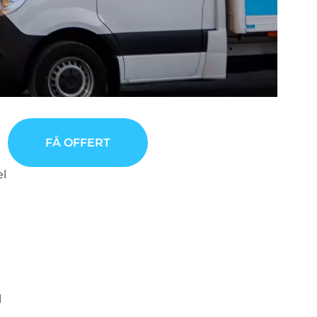
FÅ OFFERT
el
l