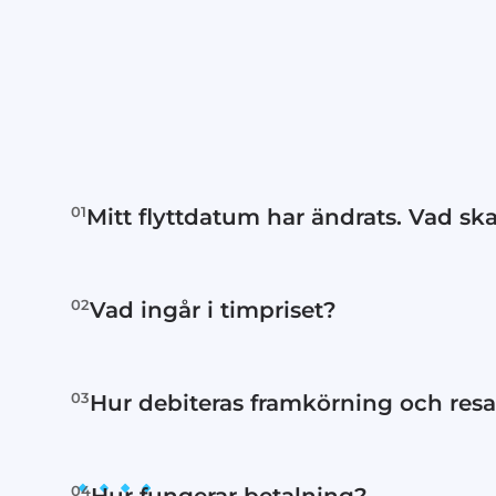
01
Mitt flyttdatum har ändrats. Vad sk
Kontakta oss omedelbart via e-post el
02
Vad ingår i timpriset?
Lastning, transport och lossning.
03
Hur debiteras framkörning och resan
Inom tullarna debiterar vi 15 minuter
04