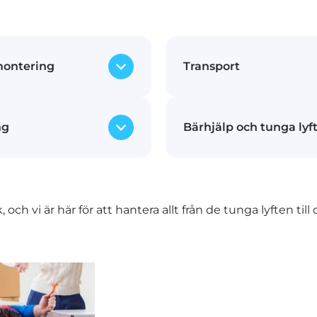
ontering
Transport
 isär möblerna inför flytten
Med våra moderna och
ng
Bärhjälp och tunga lyf
gen på din nya adress.
transporterar vi dina 
tare ser till att dina
tryggt från din gamla 
msorg.
oavsett om det är ino
l till större möbler packas
Våra starka och erfarn
annan stad.
t med vårt
även tunga och otympl
ik, och vi är här för att hantera allt från de tunga lyften til
al för att skydda dina
Vi tar hand om både 
rten.
inklusive piano och k