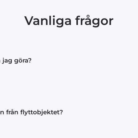
Vanliga frågor
a jag göra?
ler telefon så försöker vi hitta en ny tid.
 från flyttobjektet?
 för framkörning och 15 minuter för körning tillbaka.