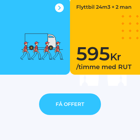
Flyttbil 24m3 + 2 man
595
Kr
/timme med RUT
FÅ OFFERT