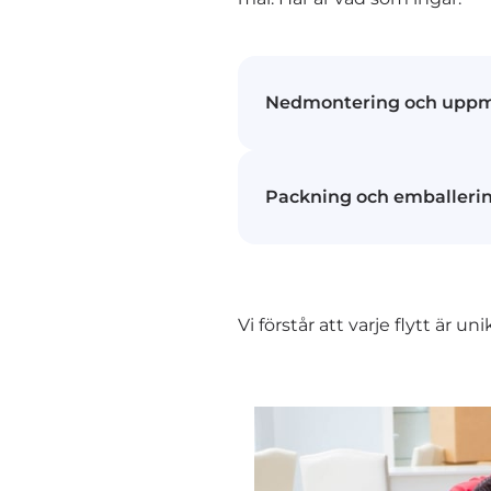
Nedmontering och uppm
Vi hjälper dig att skruva
Packning och emballeri
och monterar upp dem i
Våra erfarna flyttmedarbe
möbler hanteras med o
Allt från ömtåliga föremå
och emballeras noggran
Vi förstår att varje flytt är un
specialanpassade materi
ägodelar under transpo