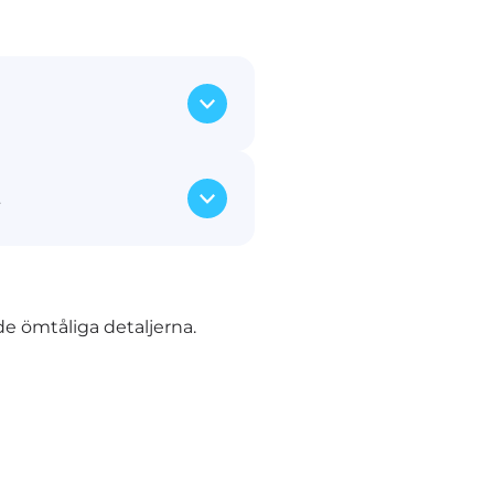
 säkra flyttfordon
t
möbler och tillhörigheter
bostad till ditt nya hem,
m Stockholm eller till en
a medarbetare ser till att
iga föremål flyttas säkert.
l de ömtåliga detaljerna.
småsaker och större möbler,
assaskåp.