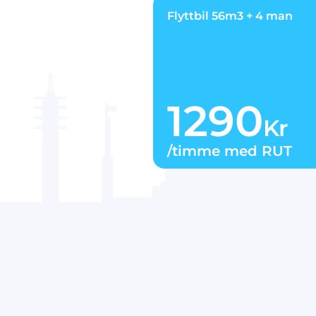
Flyttbil 56m3 + 4 man
1290
Kr
/timme med RUT