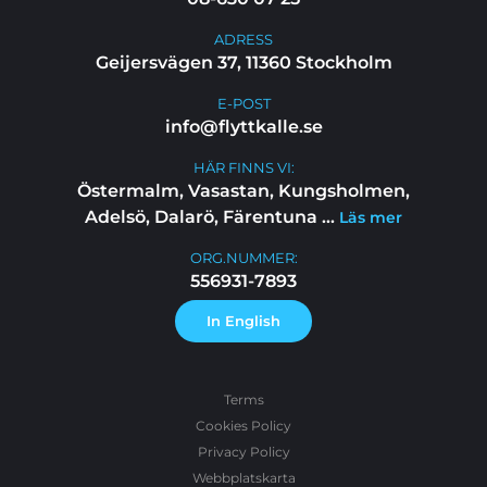
ADRESS
Geijersvägen 37, 11360 Stockholm
E-POST
info@flyttkalle.se
HÄR FINNS VI:
Östermalm, Vasastan, Kungsholmen,
Adelsö, Dalarö, Färentuna
...
Läs mer
ORG.NUMMER:
556931-7893
In English
Terms
Cookies Policy
Privacy Policy
Webbplatskarta