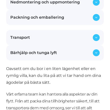
Nedmontering och uppmontering
Packning och emballering
Vi hjälper dig att skruva isär möblerna inför
flytten och monterar upp dem igen på din
nya adress. Våra erfarna flyttmedarbetare ser
Allt från ömtåliga föremål till större möbler
till att dina möbler hanteras med omsorg.
Transport
packas och emballeras noggrant med vårt
specialanpassade material för att skydda
dina ägodelar under transporten.
Bärhjälp och tunga lyft
Med våra moderna och säkra flyttfordon
transporterar vi dina möbler och
tillhörigheter tryggt från din gamla bostad
Oavsett om du bor i en liten lägenhet eller en
Våra starka och erfarna medarbetare ser till
till ditt nya hem, oavsett om det är inom
att även tunga och otympliga föremål flyttas
rymlig villa, kan du lita på att vi tar hand om dina
Stockholm eller till en annan stad.
säkert. Vi tar hand om både småsaker och
ägodelar på bästa sätt.
större möbler, inklusive piano och
kassaskåp.
Vårt erfarna team kan hantera alla aspekter av din
flytt. Från att packa dina tillhörigheter säkert, till att
transportera dem med omsorg, ser vi till att allt