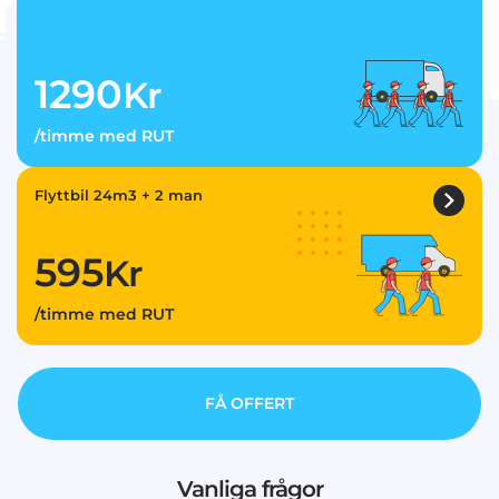
1290
Kr
/timme med RUT
Flyttbil 24m3 + 2 man
595
Kr
/timme med RUT
FÅ OFFERT
Vanliga frågor