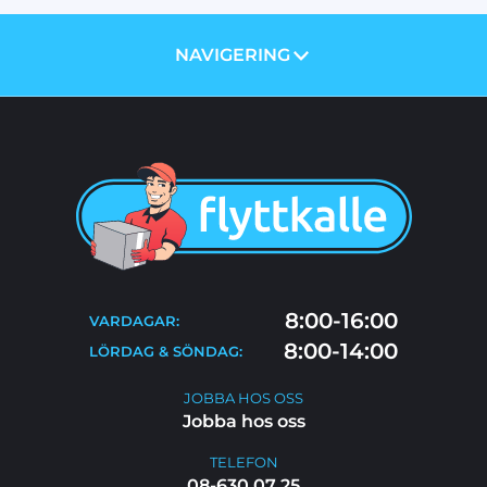
NAVIGERING
OM OSS
PRISER
TJÄNSTER
BLOGG
TIPS & RÅD
KONTAKT
FLYTTSTÄDNING
8:00-16:00
VARDAGAR:
FAQ
8:00-14:00
LÖRDAG & SÖNDAG:
JOBBA HOS OSS
JOBBA HOS OSS
Jobba hos oss
TELEFON
08-630 07 25