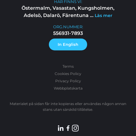
HÄR FINNS VI:
Östermalm, Vasastan, Kungsholmen,
Adelsö, Dalarö, Färentuna
...
Läs mer
ORG.NUMMER:
556931-7893
In English
Terms
Cookies Policy
Privacy Policy
Webbplatskarta
Materialet på sidan får inte kopieras eller användas någon annan
stans utan särskild tillåtelse.