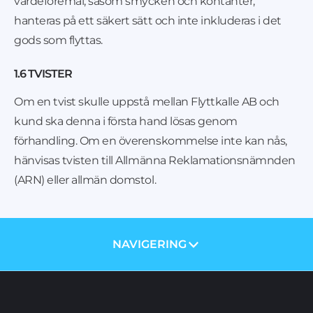
värdeföremål, såsom smycken och kontanter,
hanteras på ett säkert sätt och inte inkluderas i det
gods som flyttas.
1.6 TVISTER
Om en tvist skulle uppstå mellan Flyttkalle AB och
kund ska denna i första hand lösas genom
förhandling. Om en överenskommelse inte kan nås,
hänvisas tvisten till Allmänna Reklamationsnämnden
(ARN) eller allmän domstol.
NAVIGERING
OM OSS
PRISER