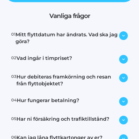
Vanliga frågor
01
Mitt flyttdatum har ändrats. Vad ska jag
göra?
02
Vad ingår i timpriset?
Kontakta oss omedelbart via e-post
eller telefon så försöker vi hitta en
ny tid.
03
Hur debiteras framkörning och resan
Lastning, transport och lossning.
från flyttobjektet?
04
Hur fungerar betalning?
Inom tullarna debiterar vi 15
minuter för framkörning och 15
minuter för körning tillbaka.
05
Har ni försäkring och trafiktillstånd?
Vi har följande betalnings metoder:
Utanför tullarna debiterar vi 30
Faktura
. Avgift 55:-
minuter för framkörning och 30 min
SWISH: 1234948394
Avgift 55:-
06
Kan jag låna flyttkartonger av er?