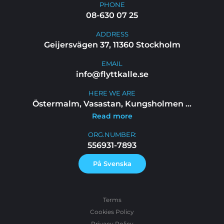
PHONE
08-630 07 25
ADDRESS
Geijersvägen 37, 11360 Stockholm
EMAIL
info@flyttkalle.se
HERE WE ARE
Östermalm, Vasastan, Kungsholmen
...
Read more
ORG.NUMBER:
556931-7893
På Svenska
Terms
Cookies Policy
Privacy Policy