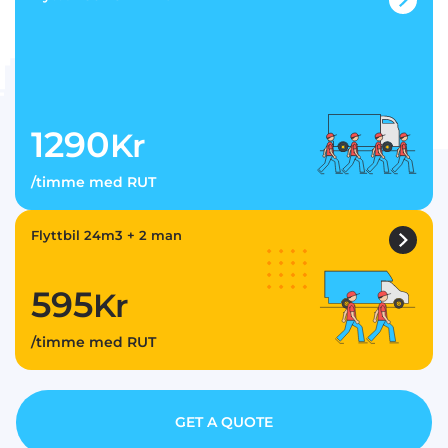
1290
Kr
/timme med RUT
Flyttbil 24m3 + 2 man
595
Kr
/timme med RUT
GET A QUOTE