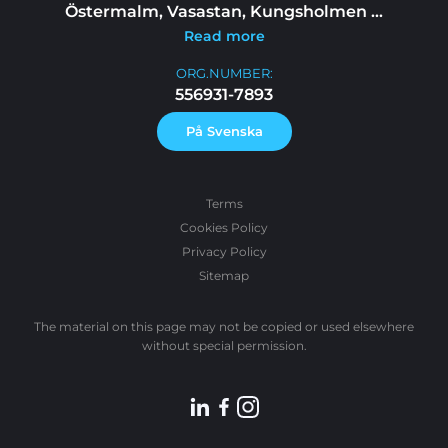
Östermalm, Vasastan, Kungsholmen
...
Read more
ORG.NUMBER:
556931-7893
På Svenska
Terms
Cookies Policy
Privacy Policy
Sitemap
The material on this page may not be copied or used elsewhere
without special permission.