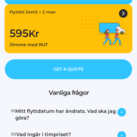
Flyttbil 24m3 + 2 man
595
Kr
/timme med RUT
GET A QUOTE
Vanliga frågor
01
Mitt flyttdatum har ändrats. Vad ska jag
göra?
02
Vad ingår i timpriset?