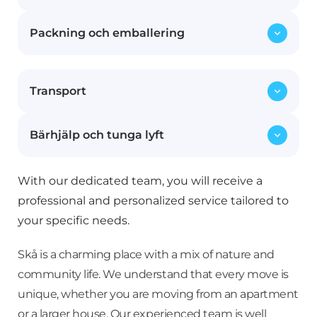
Packning och emballering
Vi hjälper dig att skruva isär möblerna inför
flytten och monterar upp dem igen på din
nya adress. Våra erfarna flyttmedarbetare ser
Allt från ömtåliga föremål till större möbler
till att dina möbler hanteras med omsorg.
Transport
packas och emballeras noggrant med vårt
specialanpassade material för att skydda
dina ägodelar under transporten.
Bärhjälp och tunga lyft
Med våra moderna och säkra flyttfordon
transporterar vi dina möbler och
tillhörigheter tryggt från din gamla bostad
With our dedicated team, you will receive a
Våra starka och erfarna medarbetare ser till
till ditt nya hem, oavsett om det är inom
att även tunga och otympliga föremål flyttas
professional and personalized service tailored to
Stockholm eller till en annan stad.
säkert. Vi tar hand om både småsaker och
your specific needs.
större möbler, inklusive piano och
kassaskåp.
Skå is a charming place with a mix of nature and
community life. We understand that every move is
unique, whether you are moving from an apartment
or a larger house. Our experienced team is well