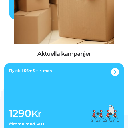
Aktuella kampanjer
Flyttbil 56m3 + 4 man
1290
Kr
/timme med RUT