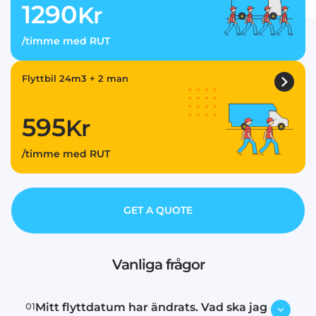
1290
Kr
/timme med RUT
Flyttbil 24m3 + 2 man
595
Kr
/timme med RUT
GET A QUOTE
Vanliga frågor
01
Mitt flyttdatum har ändrats. Vad ska jag