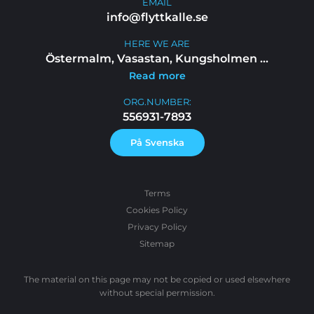
EMAIL
info@flyttkalle.se
HERE WE ARE
Östermalm, Vasastan, Kungsholmen
...
Read more
ORG.NUMBER:
556931-7893
På Svenska
Terms
Cookies Policy
Privacy Policy
Sitemap
The material on this page may not be copied or used elsewhere
without special permission.