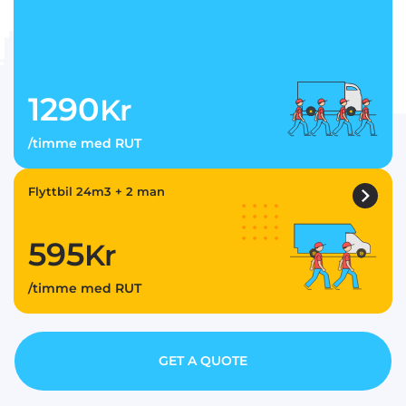
1290
Kr
/timme med RUT
Flyttbil 24m3 + 2 man
595
Kr
/timme med RUT
GET A QUOTE