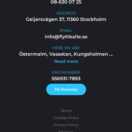
08-630 07 25
ADDRESS
Geijersvägen 37, 11360 Stockholm
EMAIL
info@flyttkalle.se
HERE WE ARE
Östermalm, Vasastan, Kungsholmen
...
Read more
ORG.NUMBER:
556931-7893
På Svenska
Terms
Cookies Policy
Privacy Policy
Sitemap