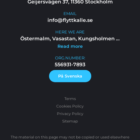
Geijersvägen 37, 11360 Stockholm
EMAIL
info@flyttkalle.se
HERE WE ARE
Östermalm, Vasastan, Kungsholmen
...
Read more
ORG.NUMBER:
556931-7893
På Svenska
Terms
Cookies Policy
Privacy Policy
Sitemap
The material on this page may not be copied or used elsewhere