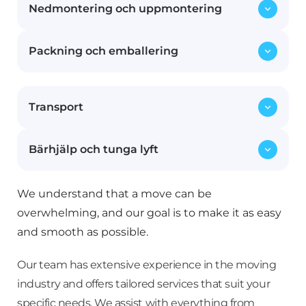
Nedmontering och uppmontering
Packning och emballering
Vi hjälper dig att skruva isär möblerna inför
flytten och monterar upp dem igen på din
nya adress. Våra erfarna flyttmedarbetare ser
Allt från ömtåliga föremål till större möbler
till att dina möbler hanteras med omsorg.
Transport
packas och emballeras noggrant med vårt
specialanpassade material för att skydda
dina ägodelar under transporten.
Bärhjälp och tunga lyft
Med våra moderna och säkra flyttfordon
transporterar vi dina möbler och
tillhörigheter tryggt från din gamla bostad
We understand that a move can be
Våra starka och erfarna medarbetare ser till
till ditt nya hem, oavsett om det är inom
att även tunga och otympliga föremål flyttas
overwhelming, and our goal is to make it as easy
Stockholm eller till en annan stad.
säkert. Vi tar hand om både småsaker och
and smooth as possible.
större möbler, inklusive piano och
kassaskåp.
Our team has extensive experience in the moving
industry and offers tailored services that suit your
specific needs. We assist with everything from