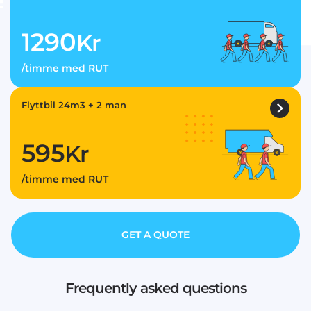
1290
Kr
/timme med RUT
Flyttbil 24m3 + 2 man
595
Kr
/timme med RUT
GET A QUOTE
Frequently asked questions