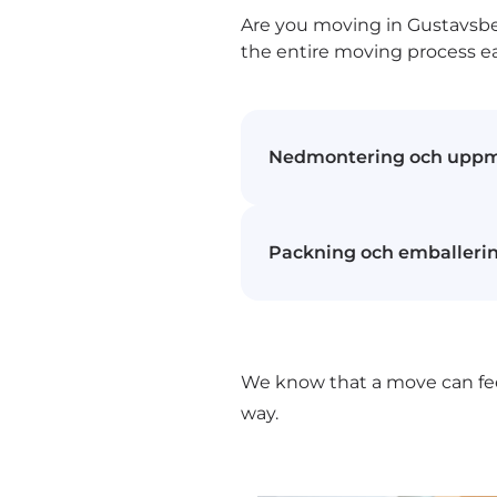
Are you moving in Gustavsber
the entire moving process ea
Nedmontering och uppm
Vi hjälper dig att skruva
Packning och emballeri
och monterar upp dem i
Våra erfarna flyttmedarbe
möbler hanteras med o
Allt från ömtåliga föremå
och emballeras noggran
We know that a move can fee
specialanpassade materi
way.
ägodelar under transpo