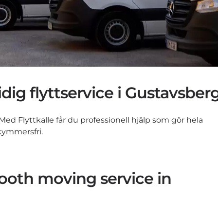
idig flyttservice i Gustavsber
Med Flyttkalle får du professionell hjälp som gör hela
kymmersfri.
mooth moving service in