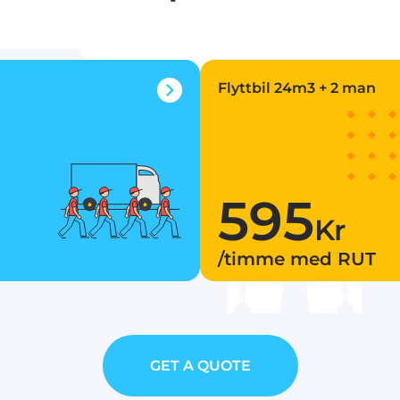
Flyttbil 24m3 + 2 man
595
Kr
/timme med RUT
GET A QUOTE