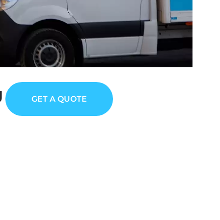
g
GET A QUOTE