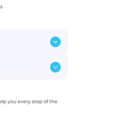
es
 säkra flyttfordon
t
möbler och tillhörigheter
bostad till ditt nya hem,
m Stockholm eller till en
a medarbetare ser till att
iga föremål flyttas säkert.
lp you every step of the
småsaker och större möbler,
assaskåp.