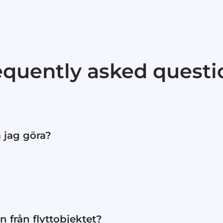
equently asked questi
a jag göra?
ler telefon så försöker vi hitta en ny tid.
 från flyttobjektet?