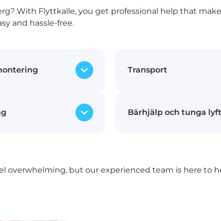
g? With Flyttkalle, you get professional help that mak
sy and hassle-free.
ontering
Transport
 isär möblerna inför flytten
Med våra moderna och
ng
Bärhjälp och tunga lyf
gen på din nya adress.
transporterar vi dina 
tare ser till att dina
tryggt från din gamla 
msorg.
oavsett om det är ino
l till större möbler packas
Våra starka och erfarn
annan stad.
t med vårt
även tunga och otympl
l overwhelming, but our experienced team is here to he
al för att skydda dina
Vi tar hand om både 
rten.
inklusive piano och k