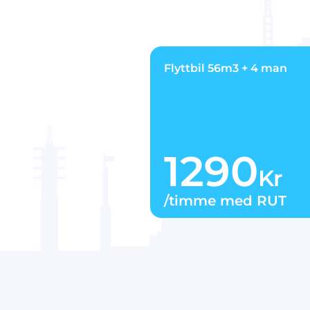
Flyttbil 56m3 + 4 man
1290
Kr
/timme med RUT